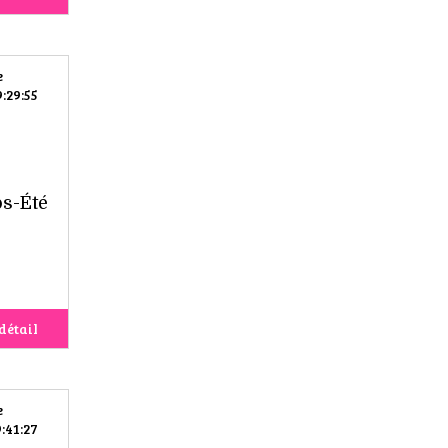
e
:29:55
ps-Été
détail
e
:41:27