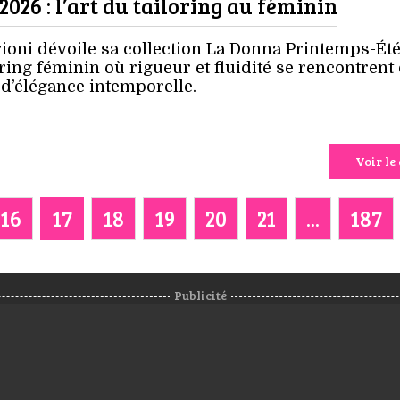
026 : l’art du tailoring au féminin
rioni dévoile sa collection La Donna Printemps-Ét
ring féminin où rigueur et fluidité se rencontrent
 d’élégance intemporelle.
Voir le 
16
17
18
19
20
21
...
187
Publicité