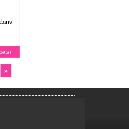
é
 dans
détail
»