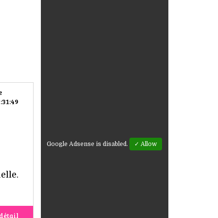
e
:31:49
Google Adsense is disabled.
✓ Allow
elle.
détail