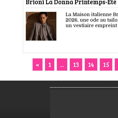
Brioni La Donna Printemps-Été 2
La Maison italienne B
2026, une ode au tailo
un vestiaire empreint
«
1
...
13
14
15