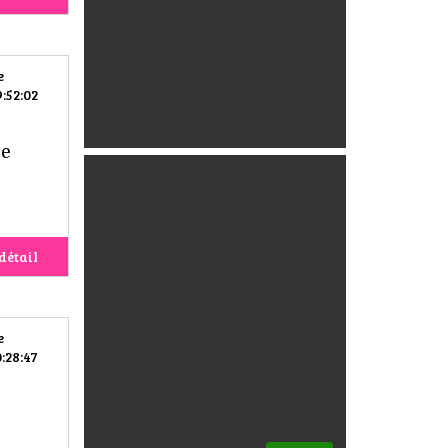
e
:52:02
ée
détail
e
:28:47