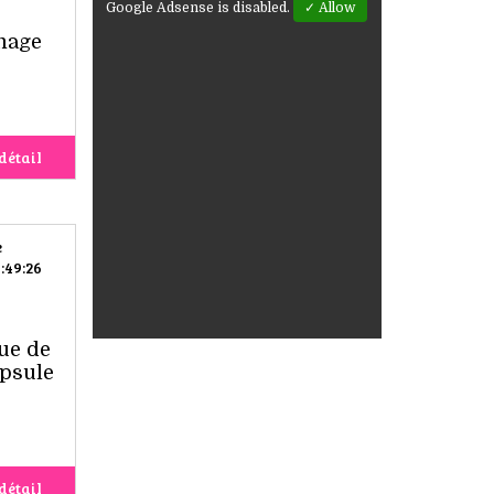
Google Adsense is disabled.
✓ Allow
s
mmage
détail
e
:49:26
ue de
apsule
détail