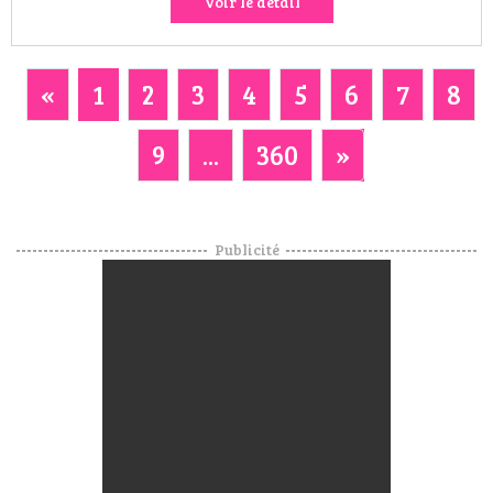
Voir le détail
«
1
2
3
4
5
6
7
8
9
...
360
»
Publicité