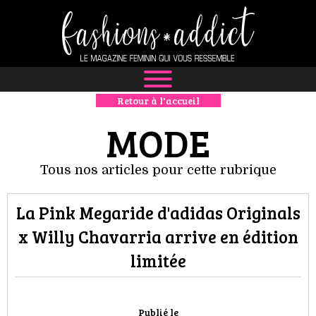
Retour à l'accueil
NEWS
MODE
MODE
Tous nos articles pour cette rubrique
LUXE
La Pink Megaride d'adidas Originals
DÉFILÉS
x Willy Chavarria arrive en édition
BOUTIQUE
limitée
CULTURE
Publié le