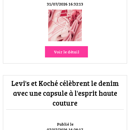
HIGH TECH
31/07/2026 16:32:13
MAISON
AUTO
LIEUX TENDANCES
Voir le détail
BEAUTÉ
MODE DE RUE
Levi's et Koché célèbrent le denim
JEUNES CRÉATEURS
avec une capsule à l'esprit haute
couture
HISTOIRE DES MARQUES
DÉCO
Publié le
07/07/2026 16:28:17