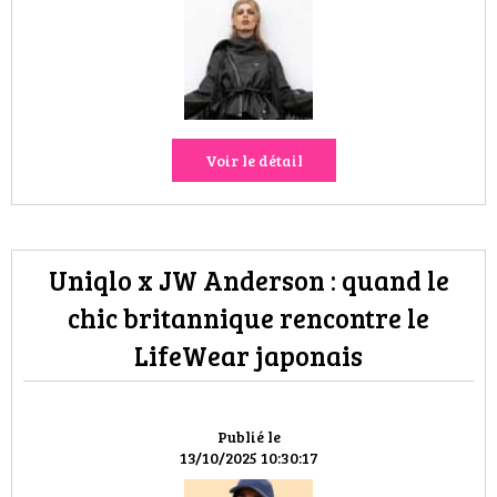
HIGH TECH
MAISON
AUTO
Voir le détail
LIEUX TENDANCES
BEAUTÉ
Uniqlo x JW Anderson : quand le
MODE DE RUE
chic britannique rencontre le
JEUNES CRÉATEURS
LifeWear japonais
HISTOIRE DES MARQUES
Publié le
DÉCO
13/10/2025 10:30:17