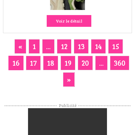
Voir le détail
«
1
...
12
13
14
15
16
17
18
19
20
...
360
»
Publicité