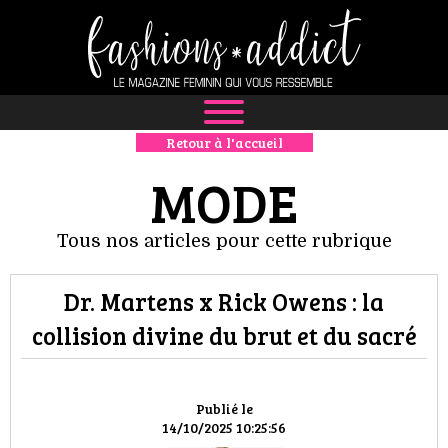
Retour à l'accueil
NEWS
MODE
MODE
Tous nos articles pour cette rubrique
LUXE
Dr. Martens x Rick Owens : la
DÉFILÉS
collision divine du brut et du sacré
BOUTIQUE
CULTURE
Publié le
14/10/2025 10:25:56