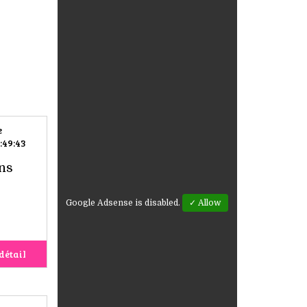
e
:49:43
ans
Google Adsense is disabled.
✓ Allow
détail