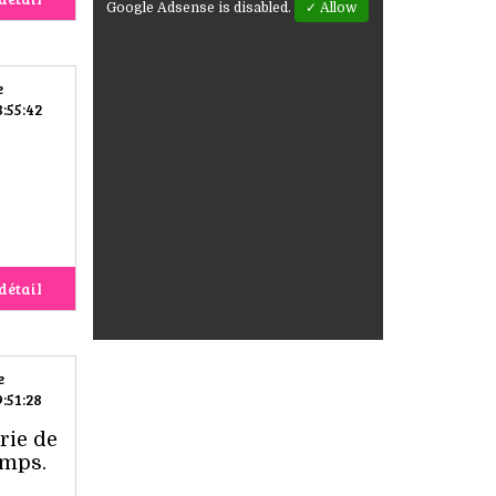
Google Adsense is disabled.
✓ Allow
e
:55:42
détail
e
:51:28
rie de
emps.