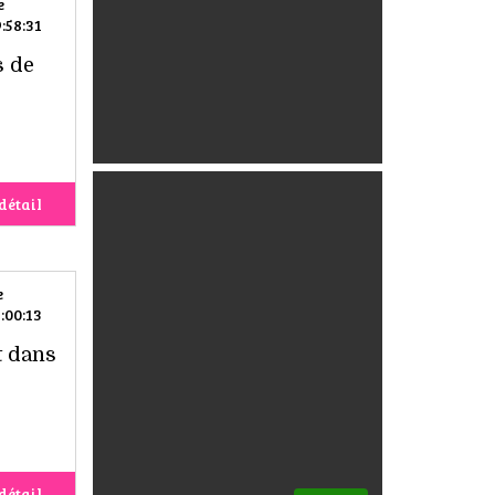
e
:58:31
s de
détail
e
:00:13
t dans
détail