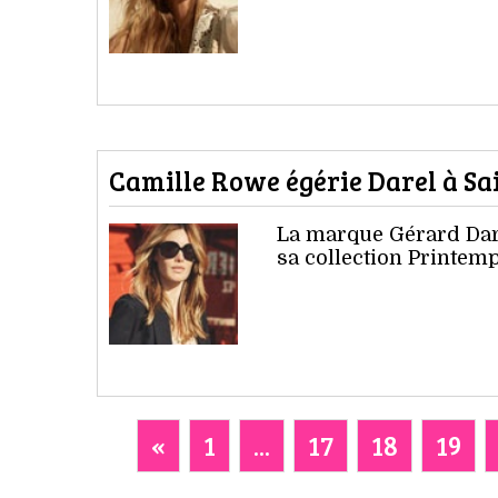
Camille Rowe égérie Darel à Sa
La marque Gérard Dar
sa collection Printem
«
1
...
17
18
19