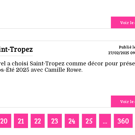
Voir le 
int-Tropez
Publié l
27/02/2025 09
el a choisi Saint-Tropez comme décor pour prése
ps-Été 2025 avec Camille Rowe.
Voir le 
20
21
22
23
24
25
...
360