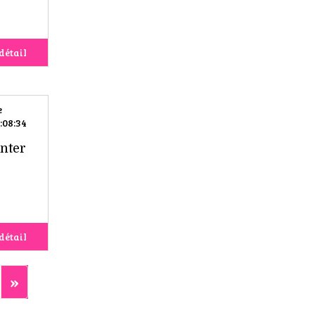
détail
e
:08:34
nter
détail
»