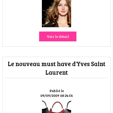
HIGH TECH
MAISON
AUTO
Voir le détail
LIEUX TENDANCES
BEAUTÉ
Le nouveau must have d'Yves Saint
MODE DE RUE
Laurent
JEUNES CRÉATEURS
HISTOIRE DES MARQUES
Publié le
09/09/2009 08:24:56
DÉCO