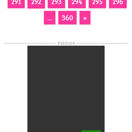
291
292
293
294
295
296
...
360
»
Publicité