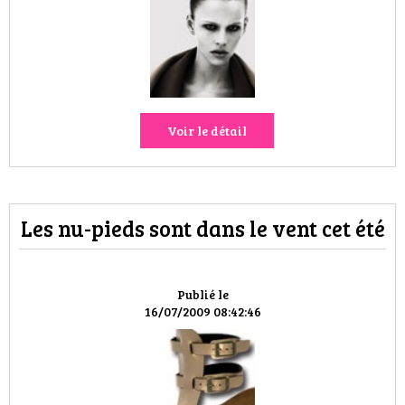
HIGH TECH
MAISON
AUTO
Voir le détail
LIEUX TENDANCES
BEAUTÉ
Les nu-pieds sont dans le vent cet été
MODE DE RUE
JEUNES CRÉATEURS
Publié le
16/07/2009 08:42:46
HISTOIRE DES MARQUES
DÉCO