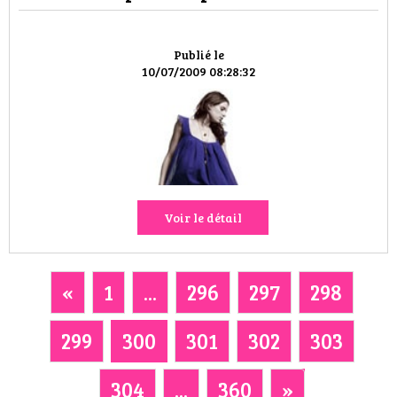
Publié le
10/07/2009 08:28:32
Voir le détail
«
1
...
296
297
298
299
300
301
302
303
304
...
360
»