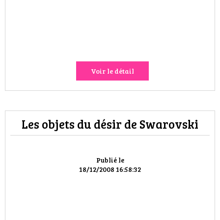
HIGH TECH
MAISON
AUTO
Voir le détail
LIEUX TENDANCES
BEAUTÉ
Les objets du désir de Swarovski
MODE DE RUE
JEUNES CRÉATEURS
Publié le
18/12/2008 16:58:32
HISTOIRE DES MARQUES
DÉCO