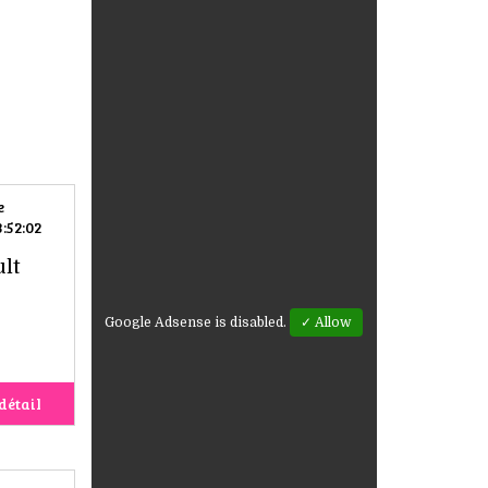
e
:52:02
lt
Google Adsense is disabled.
✓ Allow
détail