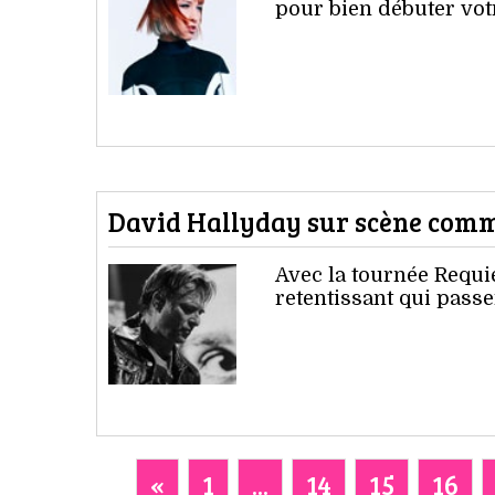
pour bien débuter vot
David Hallyday sur scène com
Avec la tournée Requi
retentissant qui passe
«
1
...
14
15
16