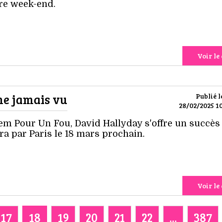
re week-end.
Voir le 
me jamais vu
Publié l
28/02/2025 10
em Pour Un Fou, David Hallyday s'offre un succès
ra par Paris le 18 mars prochain.
Voir le 
17
18
19
20
21
22
...
387