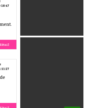
e
:18:47
ement.
détail
e
:11:27
 de
détail