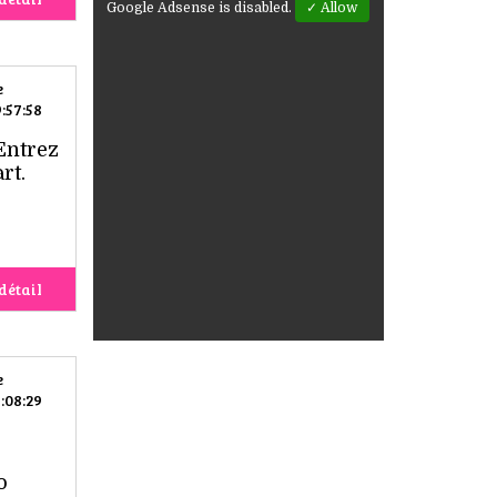
Google Adsense is disabled.
✓ Allow
e
:57:58
Entrez
rt.
détail
e
:08:29
o