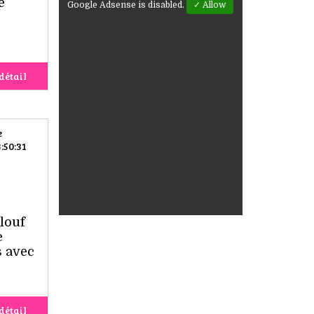
e
Google Adsense is disabled.
✓ Allow
détail
e
:50:31
louf
e
s avec
détail