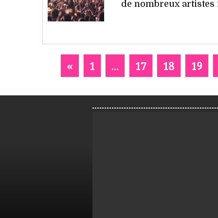
de nombreux artistes 
«
1
...
17
18
19