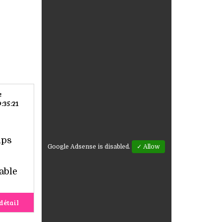
e
:35:21
mps
Google Adsense is disabled.
✓ Allow
e
able
détail