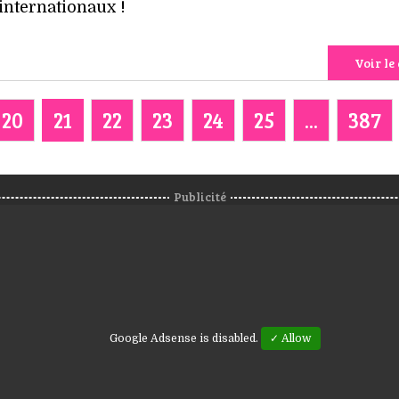
internationaux !
Voir le 
20
21
22
23
24
25
...
387
Publicité
Google Adsense is disabled.
✓ Allow