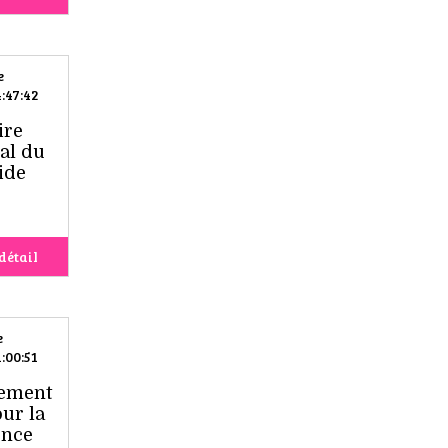
e
:47:42
ire
al du
ide
détail
e
:00:51
lement
our la
ence