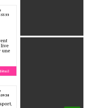
e
:55:33
vent
 live
r une
détail
e
:09:38
sport,