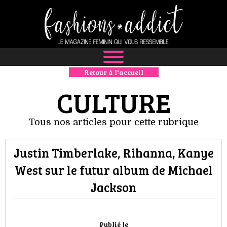
Retour à l'accueil
NEWS
CULTURE
MODE
Tous nos articles pour cette rubrique
LUXE
Justin Timberlake, Rihanna, Kanye
DÉFILÉS
West sur le futur album de Michael
BOUTIQUE
Jackson
CULTURE
Publié le