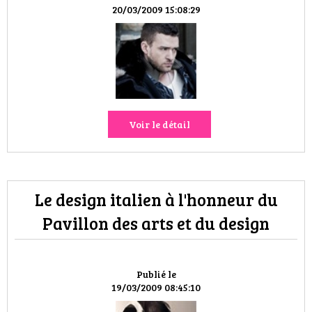
HIGH TECH
20/03/2009 15:08:29
MAISON
AUTO
LIEUX TENDANCES
Voir le détail
BEAUTÉ
MODE DE RUE
Le design italien à l'honneur du
JEUNES CRÉATEURS
Pavillon des arts et du design
HISTOIRE DES MARQUES
Publié le
DÉCO
19/03/2009 08:45:10