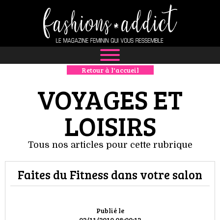
Retour à l'accueil
NEWS
VOYAGES ET
MODE
LOISIRS
LUXE
Tous nos articles pour cette rubrique
DÉFILÉS
BOUTIQUE
Faites du Fitness dans votre salon
CULTURE
Publié le
02/11/2010 08:00:12