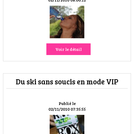
HIGH TECH
MAISON
AUTO
LIEUX TENDANCES
Voir le détail
BEAUTÉ
MODE DE RUE
Du ski sans soucis en mode VIP
JEUNES CRÉATEURS
Publié le
HISTOIRE DES MARQUES
02/11/2010 07:35:55
DÉCO