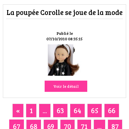
La poupée Corolle se joue de la mode
Publié le
07/10/2010 08:35:15
Voir le détail
«
1
...
63
64
65
66
67
68
69
70
71
...
87