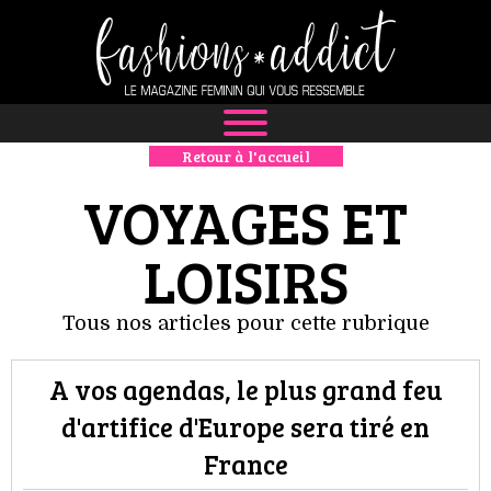
Retour à l'accueil
NEWS
VOYAGES ET
MODE
LOISIRS
LUXE
Tous nos articles pour cette rubrique
DÉFILÉS
BOUTIQUE
A vos agendas, le plus grand feu
d'artifice d'Europe sera tiré en
CULTURE
France