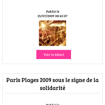
HIGH TECH
Publié le
MAISON
21/07/2009 08:45:07
AUTO
LIEUX TENDANCES
BEAUTÉ
Voir le détail
MODE DE RUE
JEUNES CRÉATEURS
Paris Plages 2009 sous le signe de la
HISTOIRE DES MARQUES
solidarité
DÉCO
Publié le