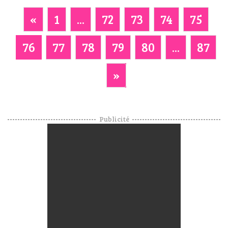
«
1
...
72
73
74
75
76
77
78
79
80
...
87
»
Publicité