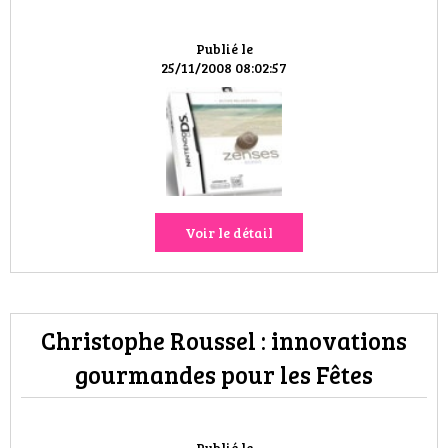
HIGH TECH
Publié le
MAISON
25/11/2008 08:02:57
AUTO
LIEUX TENDANCES
BEAUTÉ
Voir le détail
MODE DE RUE
JEUNES CRÉATEURS
Christophe Roussel : innovations
HISTOIRE DES MARQUES
gourmandes pour les Fêtes
DÉCO
Publié le