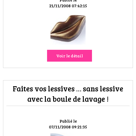
VOYAGES & LOISIRS
21/11/2008 07:42:15
Voir le détail
Faites vos lessives … sans lessive
avec la boule de lavage !
Publié le
07/11/2008 09:21:35