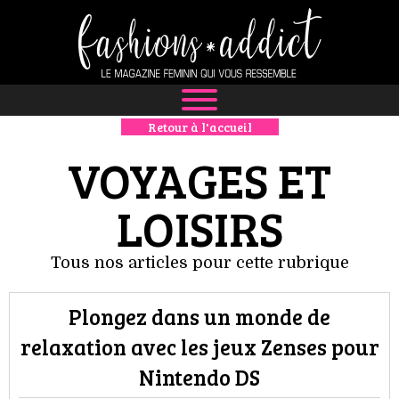
Retour à l'accueil
NEWS
VOYAGES ET
MODE
LOISIRS
LUXE
Tous nos articles pour cette rubrique
DÉFILÉS
BOUTIQUE
Plongez dans un monde de
relaxation avec les jeux Zenses pour
CULTURE
Nintendo DS