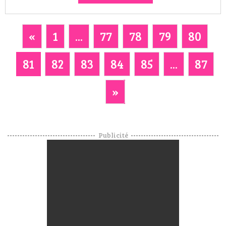
«
1
...
77
78
79
80
81
82
83
84
85
...
87
»
Publicité