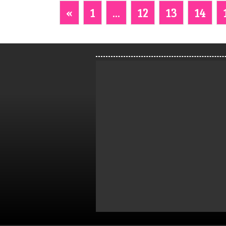
«
1
...
12
13
14