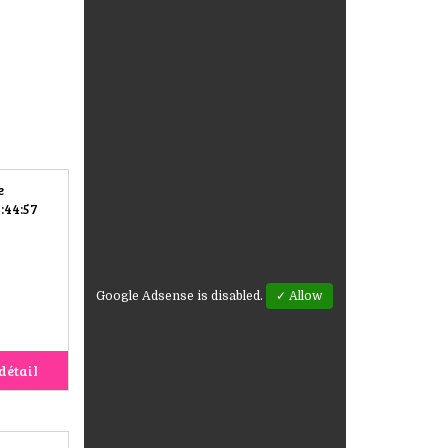
e
:44:57
Google Adsense is disabled.
✓ Allow
détail