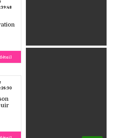
e
:39:48
ration
détail
e
:26:30
son
cuir
détail