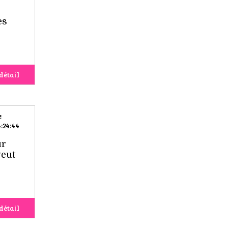
es
détail
e
:24:44
ur
veut
détail