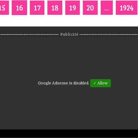
15
16
17
18
19
20
...
1924
Publicité
Google Adsense is disabled.
✓ Allow