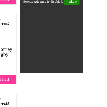
Google Adsense is disabled.
✓ Allow
e
:44:55
iarrey
ugby
détail
e
:44:55