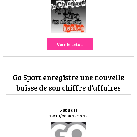
HIGH TECH
MAISON
AUTO
Voir le détail
LIEUX TENDANCES
BEAUTÉ
Go Sport enregistre une nouvelle
MODE DE RUE
baisse de son chiffre d'affaires
JEUNES CRÉATEURS
HISTOIRE DES MARQUES
Publié le
13/10/2008 19:19:13
DÉCO