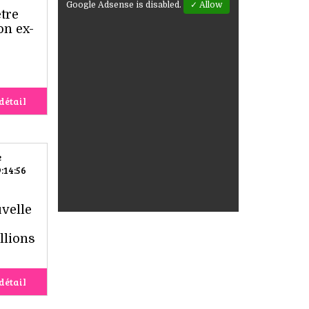
Google Adsense is disabled.
✓ Allow
tre
on ex-
détail
e
:14:56
uvelle
llions
détail