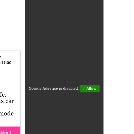
e
:19:00
Google Adsense is disabled.
✓ Allow
fe,
s car
a mode
détail