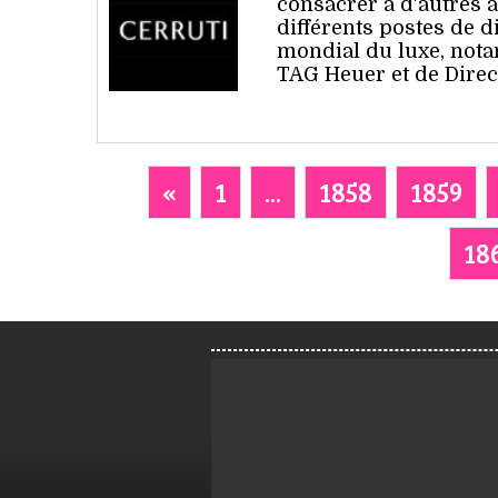
consacrer à d'autres a
différents postes de 
mondial du luxe, not
TAG Heuer et de Direc
«
1
...
1858
1859
18