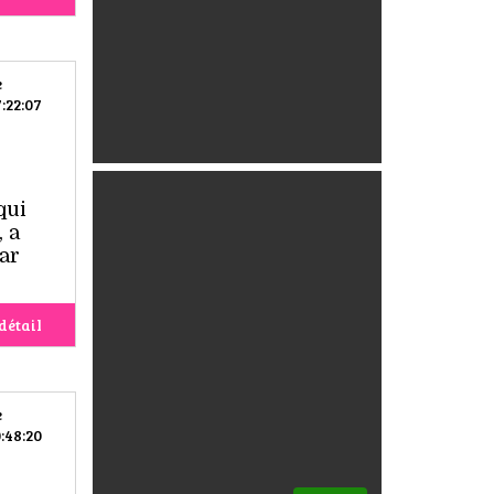
e
:22:07
qui
, a
par
détail
e
:48:20