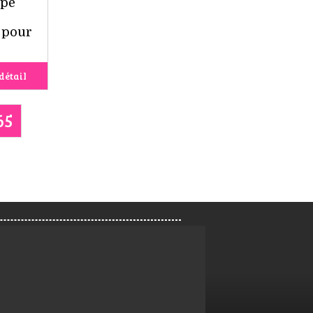
upé
 pour
détail
65