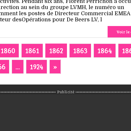
ctivités. Pendant six ans, Florent Perrichon a occ
direction au sein du groupe LVMH, le numéro un
amment les postes de Directeur Commercial EMEA
teur desOpérations pour De Beers LV, l
Voir le 
1860
1861
1862
1863
1864
18
66
...
1924
»
Publicité