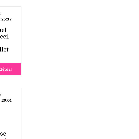
e
:26:37
uel
cci,
let
détail
e
:29:01
 se