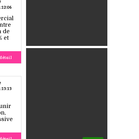
e
:12:06
rcial
entre
n de
 et
détail
e
:13:13
unir
on,
ssive
détail