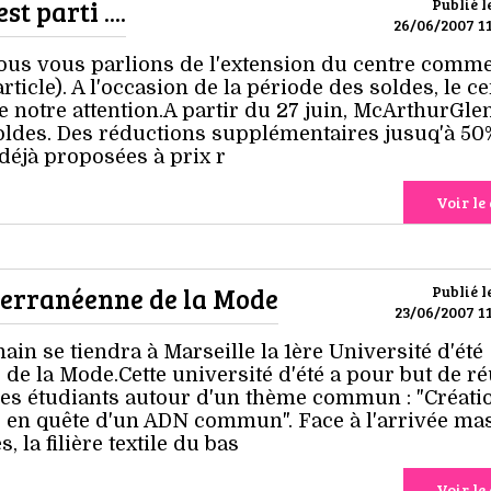
 parti ....
Publié l
26/06/2007 11
nous vous parlions de l'extension du centre comme
ticle). A l'occasion de la période des soldes, le c
e notre attention.A partir du 27 juin, McArthurGle
ldes. Des réductions supplémentaires jusuq'à 50%
déjà proposées à prix r
Voir le 
terranéenne de la Mode
Publié l
23/06/2007 11
ain se tiendra à Marseille la 1ère Université d'été
e la Mode.Cette université d'été a pour but de ré
 les étudiants autour d'un thème commun : "Créati
 : en quête d'un ADN commun". Face à l'arrivée ma
, la filière textile du bas
Voir le 