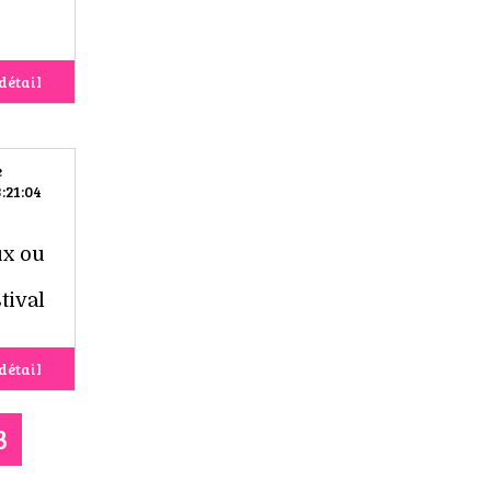
détail
e
:21:04
ux ou
tival
détail
3