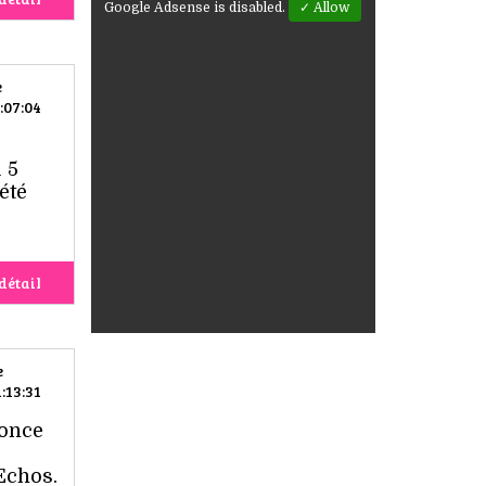
Google Adsense is disabled.
✓ Allow
e
:07:04
e
 5
été
détail
e
:13:31
nonce
Echos.