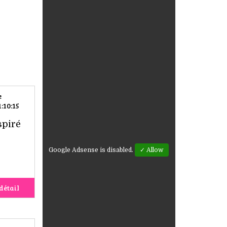
e
:10:15
spiré
Google Adsense is disabled.
✓ Allow
détail