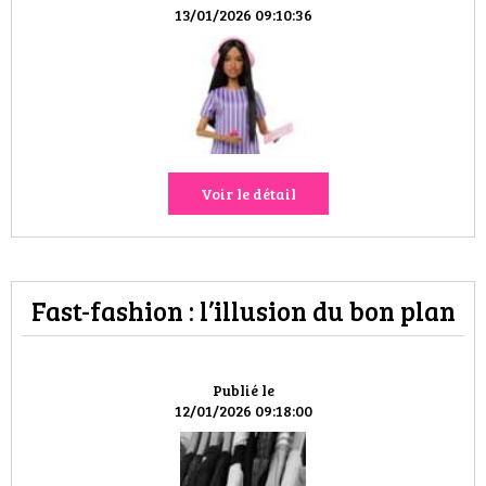
HIGH TECH
13/01/2026 09:10:36
MAISON
AUTO
LIEUX TENDANCES
Voir le détail
BEAUTÉ
MODE DE RUE
Fast-fashion : l’illusion du bon plan
JEUNES CRÉATEURS
HISTOIRE DES MARQUES
Publié le
12/01/2026 09:18:00
DÉCO