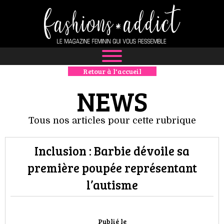
Retour à l'accueil
NEWS
NEWS
MODE
Tous nos articles pour cette rubrique
LUXE
Inclusion : Barbie dévoile sa
DÉFILÉS
première poupée représentant
BOUTIQUE
l’autisme
CULTURE
Publié le