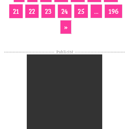
21
22
23
24
25
...
196
»
Publicité