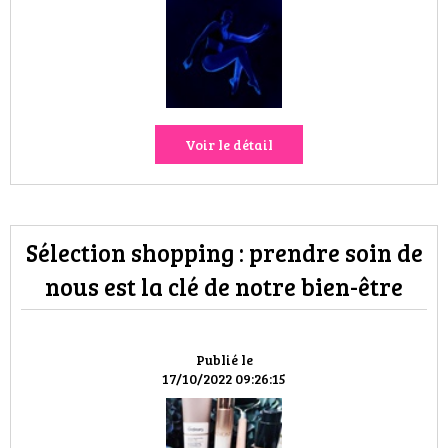
HIGH TECH
MAISON
AUTO
Voir le détail
LIEUX TENDANCES
BEAUTÉ
Sélection shopping : prendre soin de
MODE DE RUE
nous est la clé de notre bien-être
JEUNES CRÉATEURS
HISTOIRE DES MARQUES
Publié le
17/10/2022 09:26:15
DÉCO