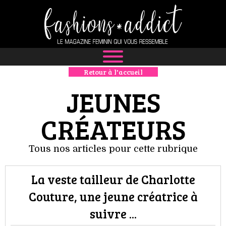
Retour à l'accueil
NEWS
JEUNES
MODE
CRÉATEURS
LUXE
Tous nos articles pour cette rubrique
DÉFILÉS
BOUTIQUE
La veste tailleur de Charlotte
Couture, une jeune créatrice à
CULTURE
suivre ...