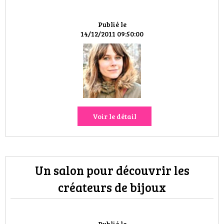
HIGH TECH
Publié le
MAISON
14/12/2011 09:50:00
AUTO
LIEUX TENDANCES
BEAUTÉ
Voir le détail
MODE DE RUE
JEUNES CRÉATEURS
Un salon pour découvrir les
HISTOIRE DES MARQUES
créateurs de bijoux
DÉCO
Publié le