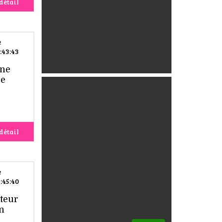
détail
e
:43:43
Une
de
détail
e
:45:40
teur
n