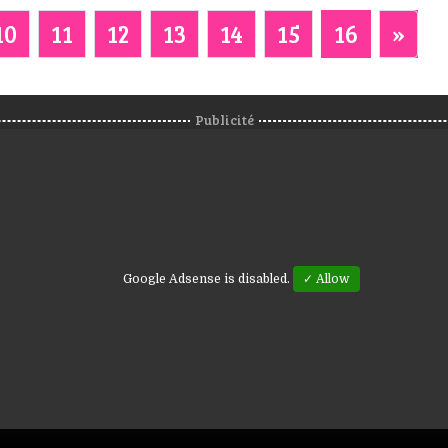
10
11
12
13
14
15
16
»
Publicité
Google Adsense is disabled.
✓ Allow