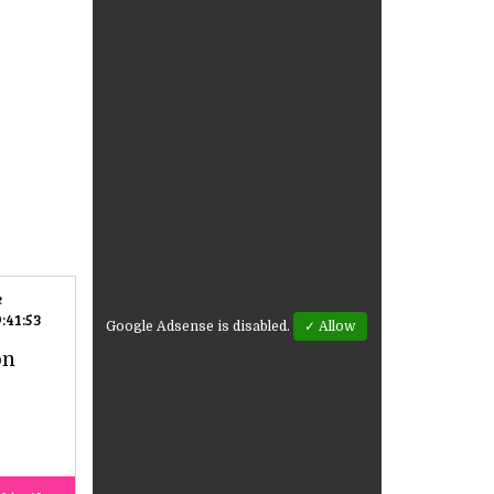
e
:41:53
Google Adsense is disabled.
✓ Allow
on