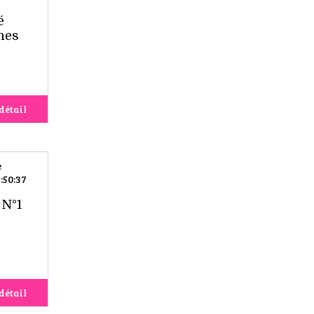
é
nnes
détail
e
:50:37
 N°1
détail