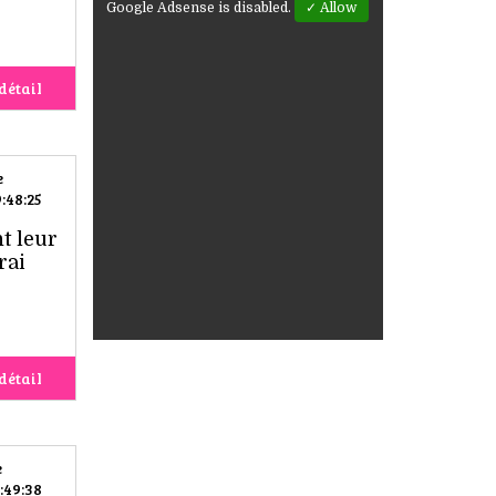
Google Adsense is disabled.
✓ Allow
détail
e
:48:25
t leur
rai
détail
e
:49:38