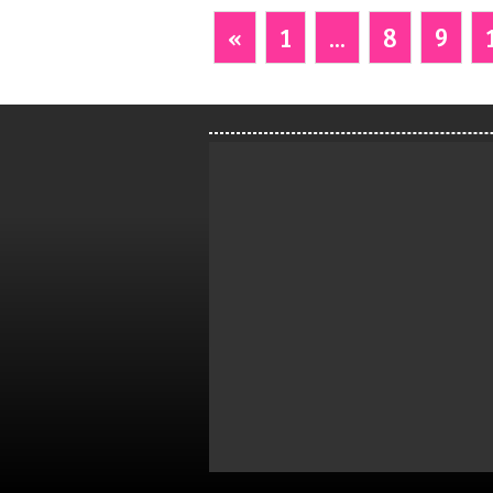
«
1
...
8
9