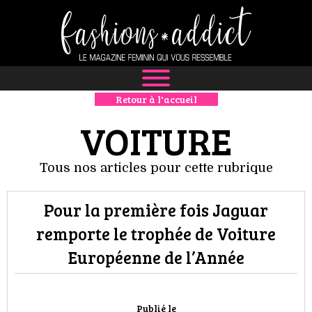
Retour à l'accueil
NEWS
VOITURE
MODE
Tous nos articles pour cette rubrique
LUXE
Pour la première fois Jaguar
DÉFILÉS
remporte le trophée de Voiture
BOUTIQUE
Européenne de l’Année
CULTURE
Publié le