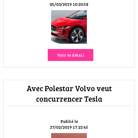
HIGH TECH
05/03/2019 10:20:58
MAISON
AUTO
LIEUX TENDANCES
Voir le détail
BEAUTÉ
MODE DE RUE
Avec Polestar Volvo veut
JEUNES CRÉATEURS
concurrencer Tesla
HISTOIRE DES MARQUES
Publié le
DÉCO
27/02/2019 17:22:45