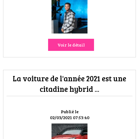
HIGH TECH
MAISON
AUTO
Voir le détail
LIEUX TENDANCES
BEAUTÉ
La voiture de l'année 2021 est une
MODE DE RUE
citadine hybrid ...
JEUNES CRÉATEURS
HISTOIRE DES MARQUES
Publié le
02/03/2021 07:53:40
DÉCO