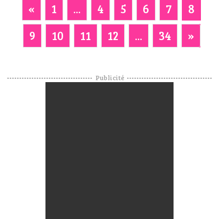
«
1
...
4
5
6
7
8
9
10
11
12
...
34
»
Publicité